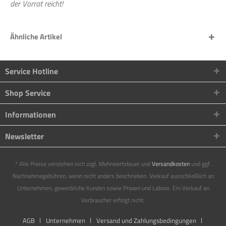
der Vorrat reicht!
Ähnliche Artikel
Service Hotline
Shop Service
Informationen
Newsletter
* Alle Preise verstehen sich zzgl. Mehrwertsteuer und
Versandkosten
und ggf.
Nachnahmegebühren, wenn nicht anders beschrieben. Verkauf ausschließlich an
Unternehmen, gewerbliche Kunden sowie Praxen und Labore. Ein Verkauf an
Verbraucher erfolgt nicht.
AGB
Unternehmen
Versand und Zahlungsbedingungen