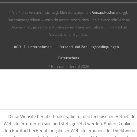
* Alle Preise verstehen sich zzgl. Mehrwertsteuer und
Versandkosten
und ggf.
Nachnahmegebühren, wenn nicht anders beschrieben. Verkauf ausschließlich an
Unternehmen, gewerbliche Kunden sowie Praxen und Labore. Ein Verkauf an
Verbraucher erfolgt nicht.
AGB
Unternehmen
Versand und Zahlungsbedingungen
Datenschutz
© Baumann Dental 2026
Diese Website benutzt Cookies, die für den technischen Betrieb der
Website erforderlich sind und stets gesetzt werden. Andere Cookies, 
den Komfort bei Benutzung dieser Website erhöhen, der Direktwerb