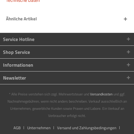
Technische Daten
Ähnliche Artikel
Service Hotline
Shop Service
Informationen
Newsletter
* Alle Preise verstehen sich zzgl. Mehrwertsteuer und
Versandkosten
und ggf.
Nachnahmegebühren, wenn nicht anders beschrieben. Verkauf ausschließlich an
Unternehmen, gewerbliche Kunden sowie Praxen und Labore. Ein Verkauf an
Verbraucher erfolgt nicht.
AGB
Unternehmen
Versand und Zahlungsbedingungen