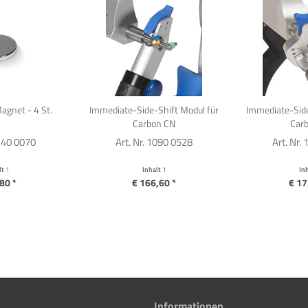
agnet - 4 St.
Immediate-Side-Shift Modul für
Immediate-Side
Carbon CN
Car
1240 0070
Art. Nr. 1090 0528
Art. Nr.
lt
1
Inhalt
1
In
80 *
€ 166,60 *
€ 17
Informationen