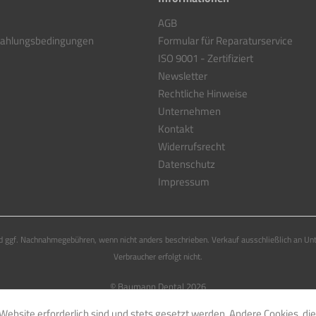
AGB
Zahlungsbedingungen
Formular für Reparaturservice
ISO 9001 - Zertifiziert
Newsletter
Rechtliche Hinweise
Unternehmen
Kontakt
Widerrufsrecht
Datenschutz
Impressum
 ggf. Nachnahmegebühren, wenn nicht anders beschrieben. Verkauf ausschließlich an Un
Verbraucher erfolgt nicht.
© Baumann Dental 2026
Website erforderlich sind und stets gesetzt werden. Andere Cookies, di