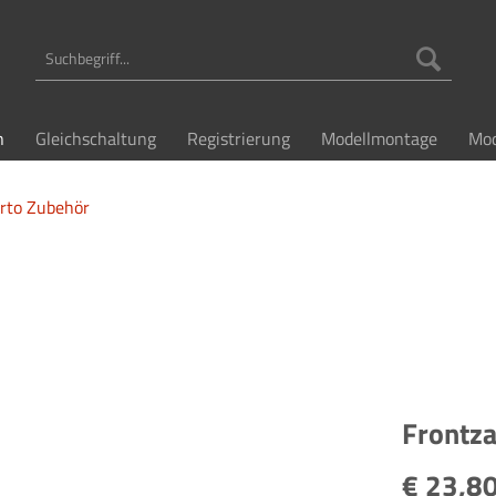
n
Gleichschaltung
Registrierung
Modellmontage
Mod
rto Zubehör
Frontza
€ 23,80