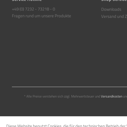
+49 (0) 7232 - 73218 - 0
Downloads
Fragen rund um unsere Produkte
Versand und 
* Alle Preise verstehen sich zzgl. Mehrwertsteuer und
Versandkosten
und
Diese Website benutzt Cookies, die für den technischen Betrieb der 