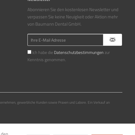
Abonnieren Sie den kostenlosen Newsletter und
verpassen Sie keine Neuigkeit oder Aktion mehr
von Baumann Dental GmbH.
Ich habe die
Datenschutzbestimmungen
zur
Kenntnis genommen.
ternehmen, gewerbliche Kunden sowie Praxen und Labore. Ein Verkauf an
e den