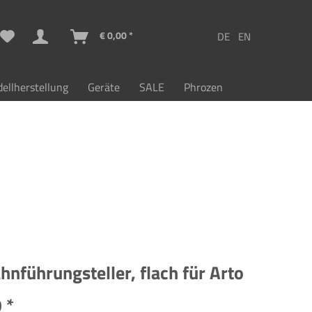
€ 0,00 *
ellherstellung
Geräte
SALE
Phrozen
hnführungsteller, flach für Arto
 *