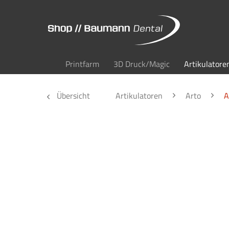
Printfarm
3D Druck/Magic
Artikulatore
Übersicht
Artikulatoren
Arto
A