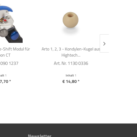
-Shift Modul für
Arto 1, 2, 3 - Kondylen-Kugel aus
Fenster-Führu
bon CT
Hightech...
mm 
 1090 1237
Art. Nr. 1130 0336
Art. Nr
halt
1
Inhalt
1
I
7,70 *
€ 14,80 *
€ 1
Newsletter