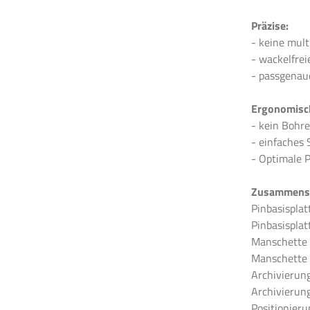
Präzise:
- keine mul
- wackelfrei
- passgenaue
Ergonomisc
- kein Bohre
- einfaches
- Optimale 
Zusammens
Pinbasisplat
Pinbasisplatt
Manschette 
Manschette /
Archivierung
Archivierung
Positionieru