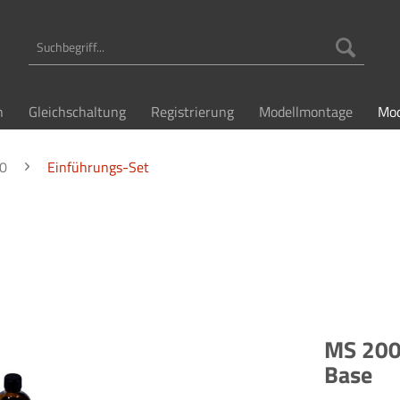
n
Gleichschaltung
Registrierung
Modellmontage
Mod
0
Einführungs-Set
MS 2000
Base