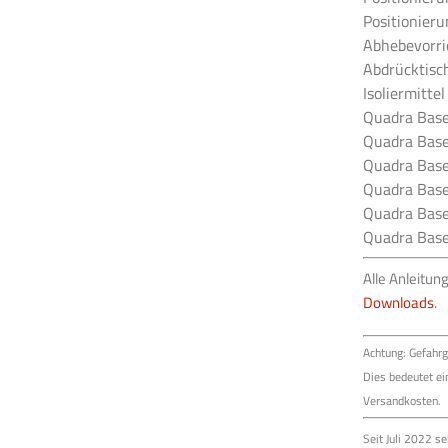
Positionieru
Abhebevorri
Abdrücktisch
Isoliermitte
er sind langweilig? Nicht mit uns! Erfahren Sie praxisnahe Tipps und Tr
Quadra Base
k, Problemlösungen und spannende Informationen zu neuen und alten
Quadra Base
en!
Quadra Base 
Quadra Base 
Newsletter abonnieren
Quadra Base
Quadra Base
Alle Anleitun
Downloads
.
Achtung: Gefahr
Dies bedeutet e
Versandkosten.
Seit Juli 2022 s