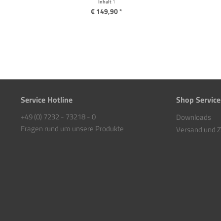
Inhalt
1
€ 149,90 *
Service Hotline
Shop Service
+49 (0) 7232 - 73218 - 0
Downloads
Fragen rund um unsere Produkte
Versand und 