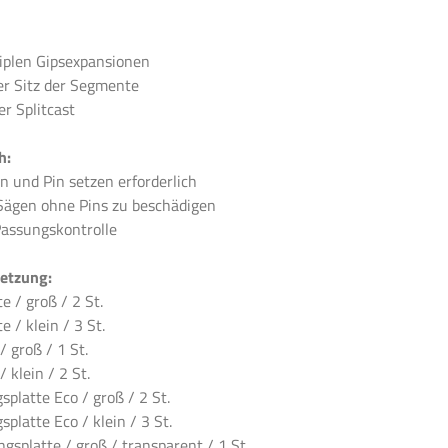
tiplen Gipsexpansionen
er Sitz der Segmente
r Splitcast
h:
n und Pin setzen erforderlich
 Sägen ohne Pins zu beschädigen
Passungskontrolle
etzung:
te / groß / 2 St.
e / klein / 3 St.
/ groß / 1 St.
 klein / 2 St.
splatte Eco / groß / 2 St.
splatte Eco / klein / 3 St.
ngsplatte / groß / transparent / 1 St.