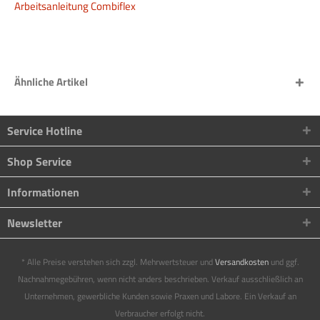
Arbeitsanleitung Combiflex
Ähnliche Artikel
Service Hotline
Shop Service
Informationen
Newsletter
* Alle Preise verstehen sich zzgl. Mehrwertsteuer und
Versandkosten
und ggf.
Nachnahmegebühren, wenn nicht anders beschrieben. Verkauf ausschließlich an
Unternehmen, gewerbliche Kunden sowie Praxen und Labore. Ein Verkauf an
Verbraucher erfolgt nicht.