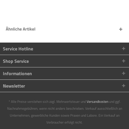
Ähnliche Artikel
Service Hotline
Shop Service
Informationen
Newsletter
* Alle Preise verstehen sich zzgl. Mehrwertsteuer und
Versandkosten
und ggf.
Nachnahmegebühren, wenn nicht anders beschrieben. Verkauf ausschließlich an
Unternehmen, gewerbliche Kunden sowie Praxen und Labore. Ein Verkauf an
Verbraucher erfolgt nicht.