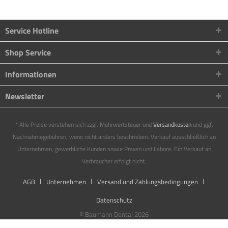
Service Hotline
Shop Service
Informationen
Newsletter
* Alle Preise verstehen sich zzgl. Mehrwertsteuer und
Versandkosten
und ggf.
Nachnahmegebühren, wenn nicht anders beschrieben. Verkauf ausschließlich an
Unternehmen, gewerbliche Kunden sowie Praxen und Labore. Ein Verkauf an
Verbraucher erfolgt nicht.
AGB
Unternehmen
Versand und Zahlungsbedingungen
Datenschutz
© Baumann Dental 2026