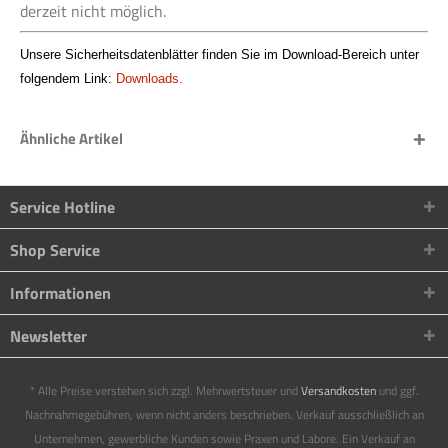
derzeit nicht möglich.
Unsere Sicherheitsdatenblätter finden Sie im Download-Bereich unter
folgendem Link:
Downloads.
Ähnliche Artikel
Service Hotline
Shop Service
Informationen
Newsletter
* Alle Preise verstehen sich zzgl. Mehrwertsteuer und
Versandkosten
und ggf.
Nachnahmegebühren, wenn nicht anders beschrieben. Verkauf ausschließlich an
Unternehmen, gewerbliche Kunden sowie Praxen und Labore. Ein Verkauf an