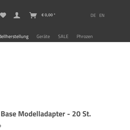
€ 0,00 *
ellherstellung
Geräte
SALE
Phrozen
Base Modelladapter - 20 St.
*