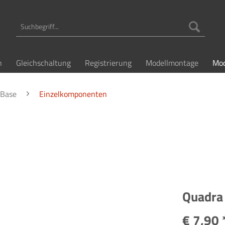
n
Gleichschaltung
Registrierung
Modellmontage
Mod
 Base
Einzelkomponenten
Quadra 
€ 7,90 