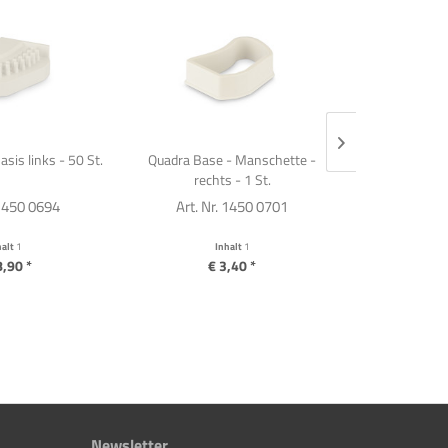
sis links - 50 St.
Quadra Base - Manschette -
Quadra Base
rechts - 1 St.
link
 1450 0694
Art. Nr. 1450 0701
Art. Nr
halt
1
Inhalt
1
I
8,90 *
€ 3,40 *
€ 
Newsletter