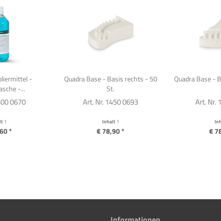
iermittel -
Quadra Base - Basis rechts - 50
Quadra Base - Ba
asche -...
St.
6400 0670
Art. Nr. 1450 0693
Art. Nr.
lt
1
Inhalt
1
In
60 *
€ 78,90 *
€ 7
Informationen