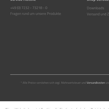
+49 (0) 7232 - 73218 - 0
Downloads
Fragen rund um unsere Produkte
Versand und 
* Alle Preise verstehen sich zzgl. Mehrwertsteuer und
Versandkosten
und