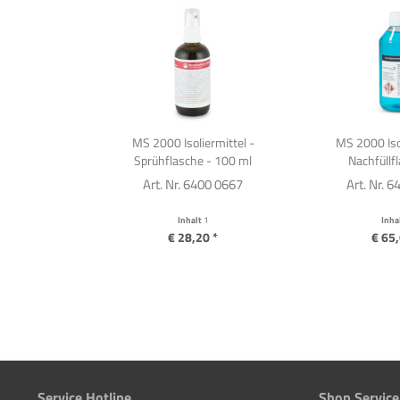
MS 2000 Isoliermittel -
MS 2000 Isol
Sprühflasche - 100 ml
Nachfüllfl
Art. Nr. 6400 0667
Art. Nr. 
Inhalt
1
Inha
€ 28,20 *
€ 65,
Service Hotline
Shop Service