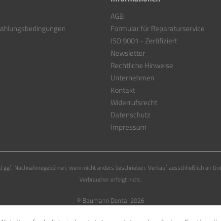
AGB
Zahlungsbedingungen
Formular für Reparaturservice
ISO 9001 - Zertifiziert
Newsletter
Rechtliche Hinweise
Unternehmen
Kontakt
Widerrufsrecht
Datenschutz
Impressum
 ggf. Nachnahmegebühren, wenn nicht anders beschrieben. Verkauf ausschließlich an Un
Verbraucher erfolgt nicht.
© Baumann Dental 2026