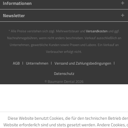
Informationen
Newsletter
* Alle Preise verstehen sich zzgl. Mehrwertsteuer und
Versandkosten
und ggf.
Nachnahmegebühren, wenn nicht anders beschrieben. Verkauf ausschließlich an
Unternehmen, gewerbliche Kunden sowie Praxen und Labore. Ein Verkauf an
Verbraucher erfolgt nicht.
AGB
Unternehmen
Versand und Zahlungsbedingungen
Datenschutz
© Baumann Dental 2026
Diese Website benutzt Cookies, die für den technischen Betrieb der
Website erforderlich sind und stets gesetzt werden. Andere Cookies, 