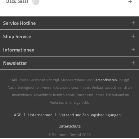
Dazu passt
2
Service Hotline
Shop Service
Informationen
Newsletter
* Alle Preise verstehen sich zzgl. Mehrwertsteuer und
Versandkosten
und ggf.
Nachnahmegebühren, wenn nicht anders beschrieben. Verkauf ausschließlich an
Unternehmen, gewerbliche Kunden sowie Praxen und Labore. Ein Verkauf an
Verbraucher erfolgt nicht.
AGB
Unternehmen
Versand und Zahlungsbedingungen
Datenschutz
© Baumann Dental 2026