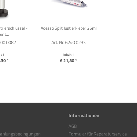
trierschlüssel -
Adesso Split Justierkleber 25ml
nt...
1200 0082
Art. Nr. 6240 0233
lt
1
Inhalt
1
,30 *
€ 21,80 *
Informationen
AGB
Zahlungsbedingungen
Formular für Reparaturservice