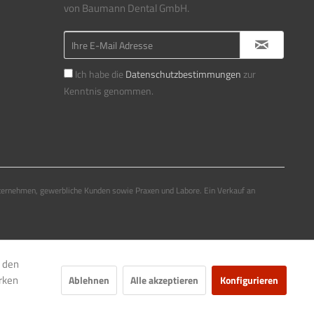
von Baumann Dental GmbH.
Ich habe die
Datenschutzbestimmungen
zur
Kenntnis genommen.
ternehmen, gewerbliche Kunden sowie Praxen und Labore. Ein Verkauf an
e den
rken
Ablehnen
Alle akzeptieren
Konfigurieren