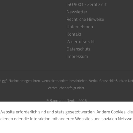
ISO 9001 - Zertifiziert
Newsletter
Rechtliche Hinweise
Unternehmen
Kontakt
Widerrufsrecht
Datenschutz
Impressum
 ggf. Nachnahmegebühren, wenn nicht anders beschrieben. Verkauf ausschließlich an Un
Verbraucher erfolgt nicht.
© Baumann Dental 2026
Website erforderlich sind und stets gesetzt werden. Andere Cookies, di
dienen oder die Interaktion mit anderen Websites und sozialen Netzwe