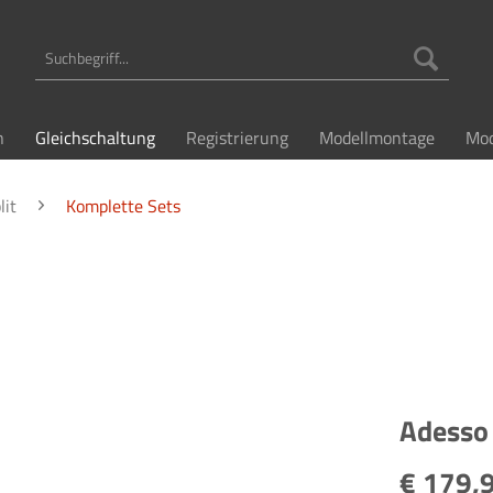
n
Gleichschaltung
Registrierung
Modellmontage
Mod
lit
Komplette Sets
Adesso 
€ 179,9