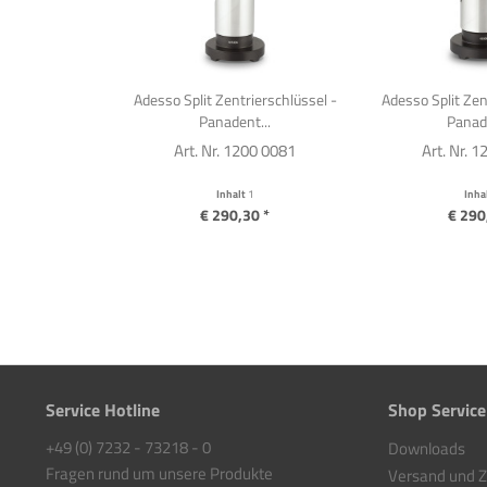
Adesso Split Zentrierschlüssel -
Adesso Split Zen
Panadent...
Panade
Art. Nr. 1200 0081
Art. Nr. 
Inhalt
1
Inha
€ 290,30 *
€ 290
Service Hotline
Shop Service
+49 (0) 7232 - 73218 - 0
Downloads
Fragen rund um unsere Produkte
Versand und 