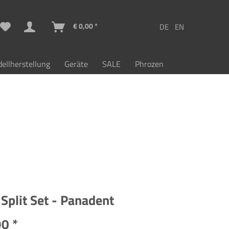
€ 0,00 *
ellherstellung
Geräte
SALE
Phrozen
Split Set - Panadent
0 *