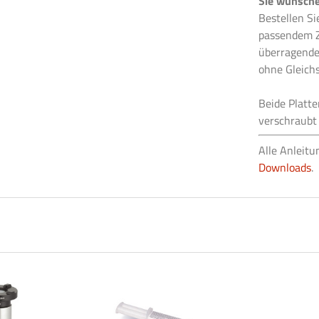
Sie wünsche
Bestellen Si
passendem Z
überragenden
ohne Gleich
Beide Platte
verschraubt 
Alle Anleitu
Downloads
.