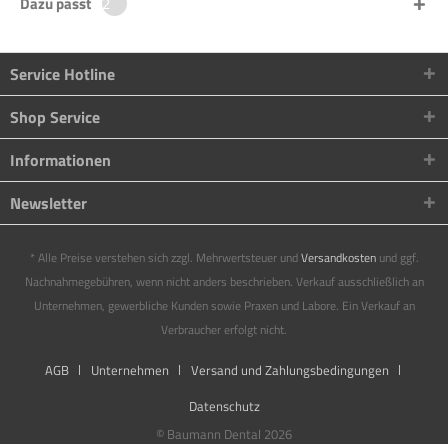
Dazu passt
2
Service Hotline
Shop Service
Informationen
Newsletter
* Alle Preise verstehen sich zzgl. Mehrwertsteuer und
Versandkosten
und ggf.
Nachnahmegebühren, wenn nicht anders beschrieben. Verkauf ausschließlich an
Unternehmen, gewerbliche Kunden sowie Praxen und Labore. Ein Verkauf an
Verbraucher erfolgt nicht.
AGB
Unternehmen
Versand und Zahlungsbedingungen
Datenschutz
© Baumann Dental 2026