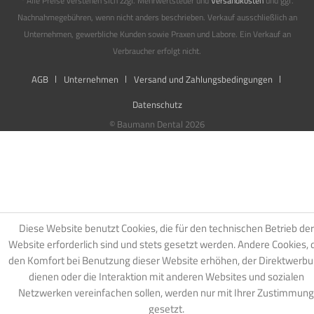
* Alle Preise verstehen sich zzgl. Mehrwertsteuer und
Versandkosten
und ggf.
Nachnahmegebühren, wenn nicht anders beschrieben. Verkauf ausschließlich an
Unternehmen, gewerbliche Kunden sowie Praxen und Labore. Ein Verkauf an
Verbraucher erfolgt nicht.
AGB
Unternehmen
Versand und Zahlungsbedingungen
Datenschutz
© Baumann Dental 2026
Diese Website benutzt Cookies, die für den technischen Betrieb der
Website erforderlich sind und stets gesetzt werden. Andere Cookies, 
den Komfort bei Benutzung dieser Website erhöhen, der Direktwerb
dienen oder die Interaktion mit anderen Websites und sozialen
Netzwerken vereinfachen sollen, werden nur mit Ihrer Zustimmung
gesetzt.