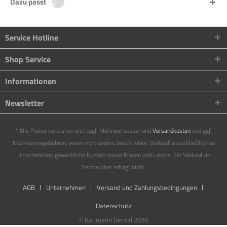
Dazu passt
2
Service Hotline
Shop Service
Informationen
Newsletter
* Alle Preise verstehen sich zzgl. Mehrwertsteuer und
Versandkosten
und ggf.
Nachnahmegebühren, wenn nicht anders beschrieben. Verkauf ausschließlich an
Unternehmen, gewerbliche Kunden sowie Praxen und Labore. Ein Verkauf an
Verbraucher erfolgt nicht.
AGB
Unternehmen
Versand und Zahlungsbedingungen
Datenschutz
© Baumann Dental 2026