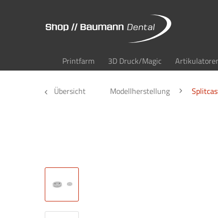
Printfarm
3D Druck/Magic
Artikulatore
Übersicht
Modellherstellung
Splitcas