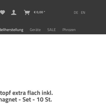
€ 0,00 *
ellherstellung
Geräte
SALE
Phrozen
opf extra flach inkl.
gnet - Set - 10 St.