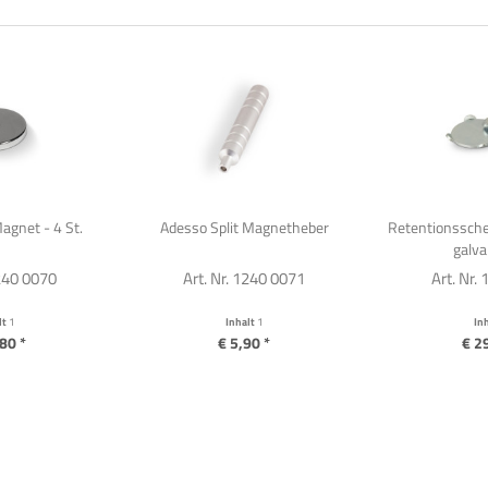
agnet - 4 St.
Adesso Split Magnetheber
Retentionssche
galva
1240 0070
Art. Nr. 1240 0071
Art. Nr.
lt
1
Inhalt
1
In
80 *
€ 5,90 *
€ 2