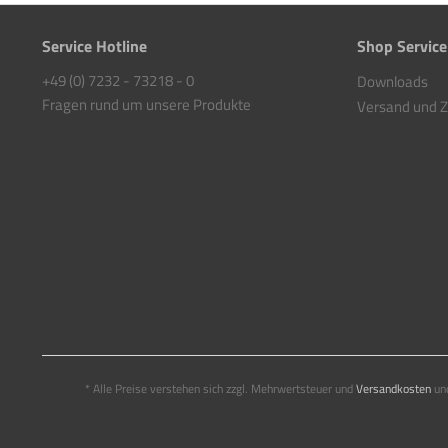
Service Hotline
Shop Service
+49 (0) 7232 - 73218 - 0
Downloads
Fragen rund um unsere Produkte
Versand und 
* Alle Preise verstehen sich zzgl. Mehrwertsteuer und
Versandkosten
und