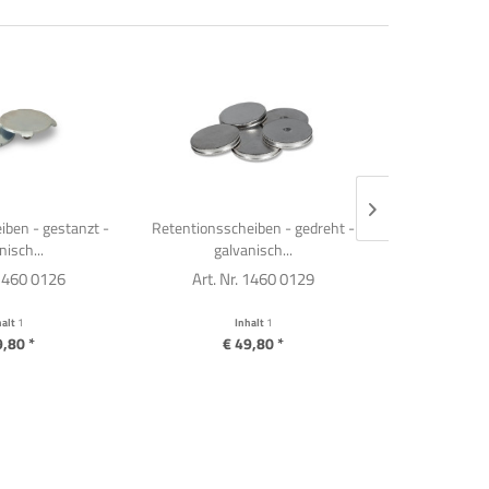
iben - gestanzt -
Retentionsscheiben - gedreht -
Magnettö
nisch...
galvanisch...
galvanis
 1460 0126
Art. Nr. 1460 0129
Art. Nr
halt
1
Inhalt
1
I
9,80 *
€ 49,80 *
€ 