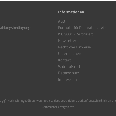
Informationen
AGB
Zahlungsbedingungen
Formular für Reparaturservice
ISO 9001 - Zertifiziert
Newsletter
Rechtliche Hinweise
Unternehmen
Kontakt
Widerrufsrecht
Datenschutz
Impressum
 ggf. Nachnahmegebühren, wenn nicht anders beschrieben. Verkauf ausschließlich an Un
Verbraucher erfolgt nicht.