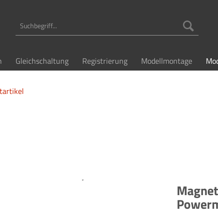
n
Gleichschaltung
Registrierung
Modellmontage
Mod
tartikel
Magnett
Powerma