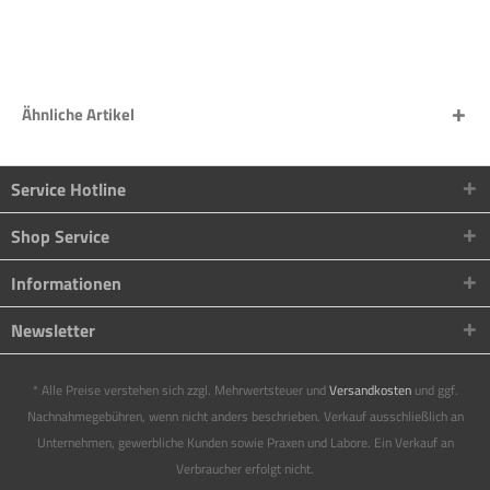
Ähnliche Artikel
Service Hotline
Shop Service
Informationen
Newsletter
* Alle Preise verstehen sich zzgl. Mehrwertsteuer und
Versandkosten
und ggf.
Nachnahmegebühren, wenn nicht anders beschrieben. Verkauf ausschließlich an
Unternehmen, gewerbliche Kunden sowie Praxen und Labore. Ein Verkauf an
Verbraucher erfolgt nicht.