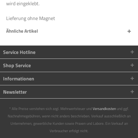
wird eingeklebt.
Lieferung ohne Magnet
Ähnliche Artikel
Service Hotline
Shop Service
Informationen
Newsletter
* Alle Preise verstehen sich zzgl. Mehrwertsteuer und
Versandkosten
und ggf.
Nachnahmegebühren, wenn nicht anders beschrieben. Verkauf ausschließlich an
Unternehmen, gewerbliche Kunden sowie Praxen und Labore. Ein Verkauf an
Verbraucher erfolgt nicht.