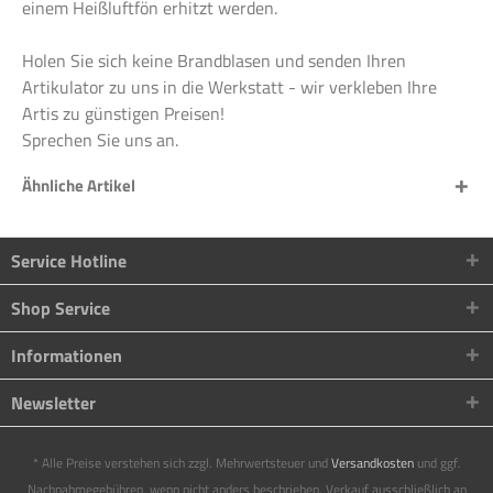
einem Heißluftfön erhitzt werden.
Holen Sie sich keine Brandblasen und senden Ihren
Artikulator zu uns in die Werkstatt - wir verkleben Ihre
Artis zu günstigen Preisen!
Sprechen Sie uns an.
Ähnliche Artikel
Service Hotline
Shop Service
Informationen
Newsletter
* Alle Preise verstehen sich zzgl. Mehrwertsteuer und
Versandkosten
und ggf.
Nachnahmegebühren, wenn nicht anders beschrieben. Verkauf ausschließlich an