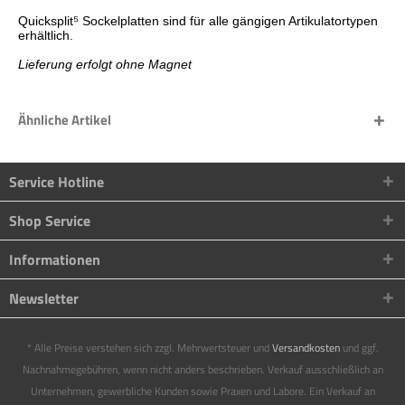
Quicksplit
⁵
Sockelplatten sind für alle gängigen Artikulatortypen
erhältlich.
Lieferung erfolgt ohne Magnet
Ähnliche Artikel
Service Hotline
Shop Service
Informationen
Newsletter
* Alle Preise verstehen sich zzgl. Mehrwertsteuer und
Versandkosten
und ggf.
Nachnahmegebühren, wenn nicht anders beschrieben. Verkauf ausschließlich an
Unternehmen, gewerbliche Kunden sowie Praxen und Labore. Ein Verkauf an