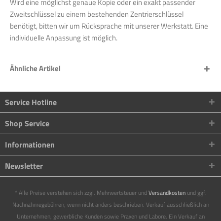
Wird eine möglichst genaue Kopie oder ein exakt passender
Zweitschlüssel zu einem bestehenden Zentrierschlüssel
benötigt, bitten wir um Rücksprache mit unserer Werkstatt. Eine
individuelle Anpassung ist möglich.
Ähnliche Artikel
Service Hotline
Shop Service
Informationen
Newsletter
* Alle Preise verstehen sich zzgl. Mehrwertsteuer und
Versandkosten
und ggf.
Nachnahmegebühren, wenn nicht anders beschrieben. Verkauf ausschließlich an
Unternehmen, gewerbliche Kunden sowie Praxen und Labore. Ein Verkauf an