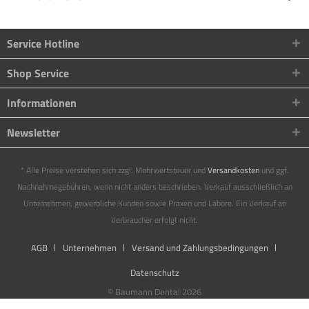
Service Hotline
Shop Service
Informationen
Newsletter
* Alle Preise verstehen sich zzgl. Mehrwertsteuer und
Versandkosten
und ggf.
Nachnahmegebühren, wenn nicht anders beschrieben. Verkauf ausschließlich an
Unternehmen, gewerbliche Kunden sowie Praxen und Labore. Ein Verkauf an
Verbraucher erfolgt nicht.
AGB
Unternehmen
Versand und Zahlungsbedingungen
Datenschutz
© Baumann Dental 2026