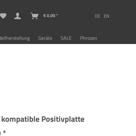
€ 0,00 *
ellherstellung
Geräte
SALE
Phrozen
¹ kompatible Positivplatte
 *