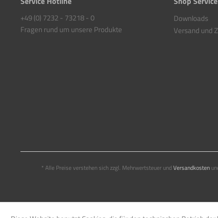
Service Hotline
Shop Service
+49 (0) 7232 - 73218 - 0
Downloads
Fragen rund um unsere Produkte
Versand und 
* Alle Preise verstehen sich zzgl. Mehrwertsteuer und
Versandkosten
und