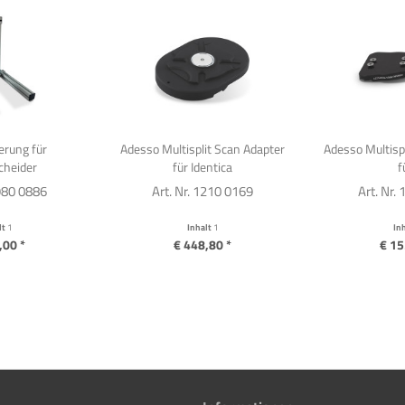
erung für
Adesso Multisplit Scan Adapter
Adesso Multispl
cheider
für Identica
fü
1980 0886
Art. Nr. 1210 0169
Art. Nr.
lt
1
Inhalt
1
In
,00 *
€ 448,80 *
€ 15