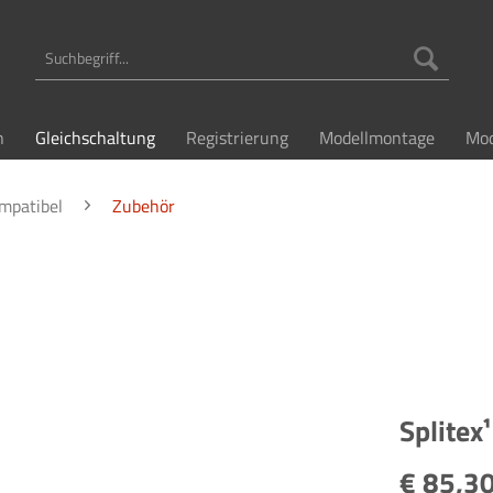
n
Gleichschaltung
Registrierung
Modellmontage
Mod
ompatibel
Zubehör
Splitex
€ 85,30