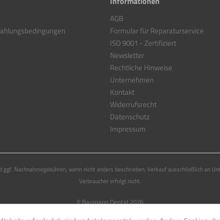
Informationen
AGB
Zahlungsbedingungen
Formular für Reparaturservice
ISO 9001 - Zertifiziert
Newsletter
Rechtliche Hinweise
Unternehmen
Kontakt
Widerrufsrecht
Datenschutz
Impressum
 ggf. Nachnahmegebühren, wenn nicht anders beschrieben. Verkauf ausschließlich an Un
Verbraucher erfolgt nicht.
© Baumann Dental 2026