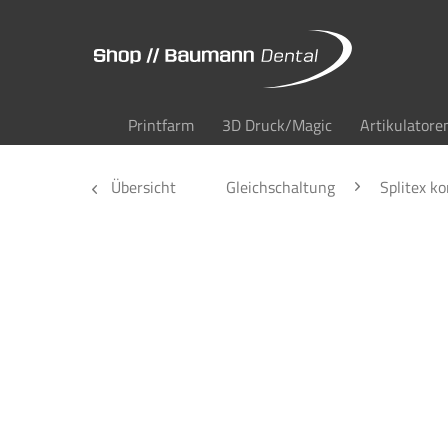
Printfarm
3D Druck/Magic
Artikulatore
Übersicht
Gleichschaltung
Splitex k