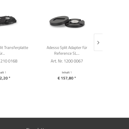
it Transferplatte
Adesso Split Adapter für
Adesso Spl
r...
Reference SL...
 1210 0168
Art. Nr. 1200 0067
Art. Nr
halt
1
Inhalt
1
I
2,20 *
€ 157,80 *
€ 